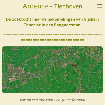
Ameide -
Tienhoven
Ga
direct
naar
De zoektocht naar de nakomelingen van Gijsbert
de
Thaenisz in den Boogaertman.
hoofdinhoud
==========================================
===========================
Klik op een foto voor een groter formaat